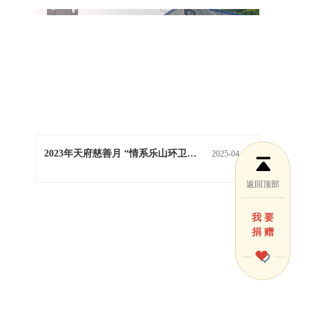
2023年天府慈善月 “情系乐山环卫学子”公益捐赠活动
2025-04-07
返回顶部
我 要
捐 赠