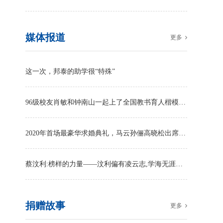
媒体报道
更多
这一次，邦泰的助学很“特殊”
96级校友肖敏和钟南山一起上了全国教书育人楷模榜！四川唯一
2020年首场最豪华求婚典礼，马云孙俪高晓松出席，情侣何方神圣？
蔡汶利:榜样的力量——汶利偏有凌云志,学海无涯乐做舟
捐赠故事
更多