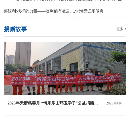
蔡汶利:榜样的力量——汶利偏有凌云志,学海无涯乐做舟
捐赠故事
更多
2023年天府慈善月 “情系乐山环卫学子”公益捐赠活动
2025-04-07